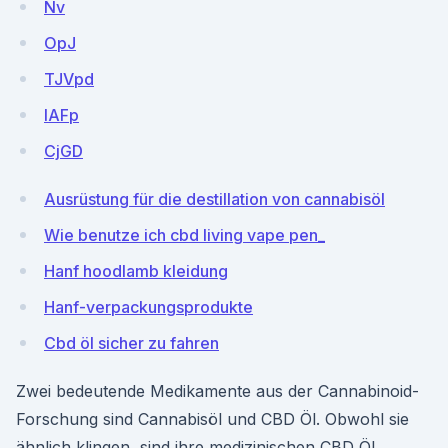
Nv
OpJ
TJVpd
IAFp
CjGD
Ausrüstung für die destillation von cannabisöl
Wie benutze ich cbd living vape pen_
Hanf hoodlamb kleidung
Hanf-verpackungsprodukte
Cbd öl sicher zu fahren
Zwei bedeutende Medikamente aus der Cannabinoid-
Forschung sind Cannabisöl und CBD Öl. Obwohl sie
ähnlich klingen, sind ihre medizinischen CBD Öl